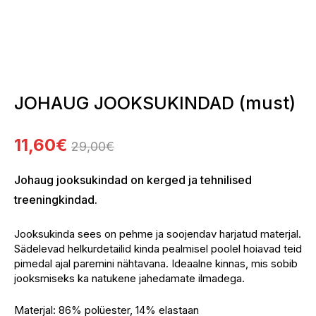
JOHAUG JOOKSUKINDAD (must)
11,60
€
29,00
€
Algne
Current
Johaug jooksukindad on kerged ja tehnilised
hind
price
treeningkindad.
oli:
is:
29,00€.
11,60€.
Jooksukinda sees on pehme ja soojendav harjatud materjal.
Sädelevad helkurdetailid kinda pealmisel poolel hoiavad teid
pimedal ajal paremini nähtavana. Ideaalne kinnas, mis sobib
jooksmiseks ka natukene jahedamate ilmadega.
Materjal: 86% polüester, 14% elastaan