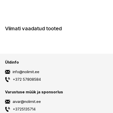
Viimati vaadatud tooted
Üldinfo
info@nolimit.ee
+372 57808584
Varustuse müük ja sponsorlus
aivar@nolimit.ee
+3725135714