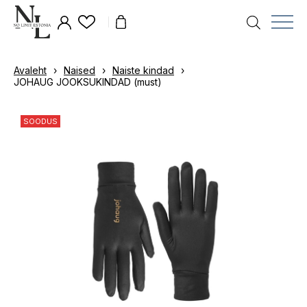
Avaleht
›
Naised
›
Naiste kindad
›
JOHAUG JOOKSUKINDAD (must)
SOODUS