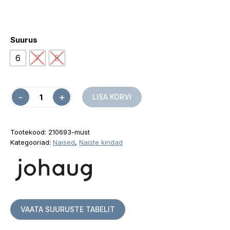
Suurus
6
7
8
Quantity
LISA KORVI
Tootekood:
210693-must
Kategooriad:
Naised
,
Naiste kindad
VAATA SUURUSTE TABELIT