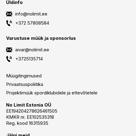
Üldinfo
info@nolimit.ee
+372 57808584
Varustuse müük ja sponsorlus
aivar@nolimit.ee
+3725135714
Müügitingimused
Privaatsuspoliitika
Projektimüük spordiklubidele ja ettevõtetele
No Limit Estonia OÜ
EE194204278626461505
KMKR nr. EE102535318
Reg. kood 16315935
Jälgi meid