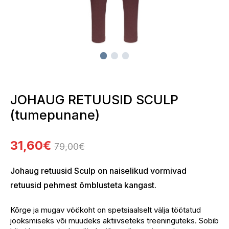
JOHAUG RETUUSID SCULP
(tumepunane)
31,60
€
79,00
€
Algne
Current
Johaug retuusid Sculp on naiselikud vormivad
hind
price
retuusid pehmest õmblusteta kangast.
oli:
is:
79,00€.
31,60€.
Kõrge ja mugav vöökoht on spetsiaalselt välja töötatud
jooksmiseks või muudeks aktiivseteks treeninguteks. Sobib