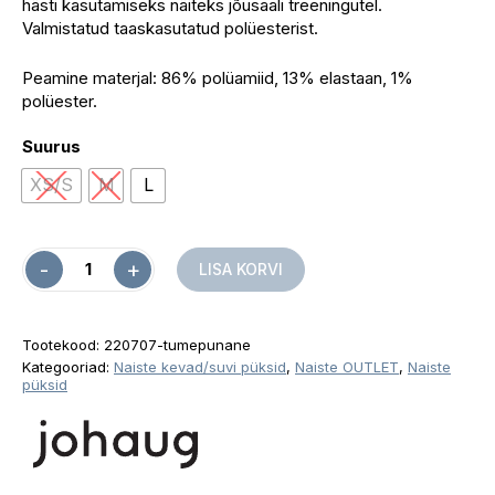
hästi kasutamiseks näiteks jõusaali treeningutel.
Valmistatud taaskasutatud polüesterist.
Peamine materjal: 86% polüamiid, 13% elastaan, 1%
polüester.
Suurus
XS/S
M
L
Quantity
LISA KORVI
Tootekood:
220707-tumepunane
Kategooriad:
Naiste kevad/suvi püksid
,
Naiste OUTLET
,
Naiste
püksid