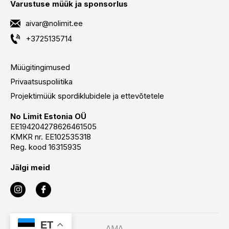
Varustuse müük ja sponsorlus
aivar@nolimit.ee
+3725135714
Müügitingimused
Privaatsuspoliitika
Projektimüük spordiklubidele ja ettevõtetele
No Limit Estonia OÜ
EE194204278626461505
KMKR nr. EE102535318
Reg. kood 16315935
Jälgi meid
ET
AMA