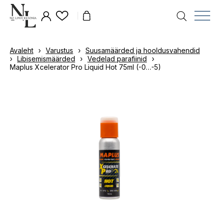
Avaleht
›
Varustus
›
Suusamäärded ja hooldusvahendid
›
Libisemismäärded
›
Vedelad parafiinid
›
Maplus Xcelerator Pro Liquid Hot 75ml (-0…-5)