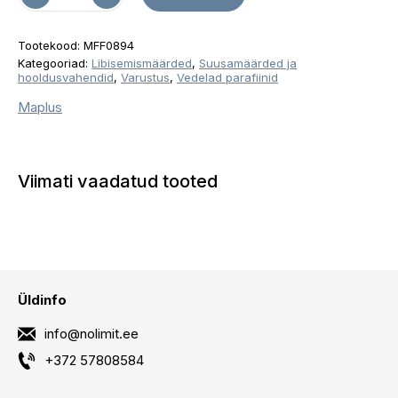
Tootekood:
MFF0894
Kategooriad:
Libisemismäärded
,
Suusamäärded ja
hooldusvahendid
,
Varustus
,
Vedelad parafiinid
Maplus
Viimati vaadatud tooted
Üldinfo
info@nolimit.ee
+372 57808584