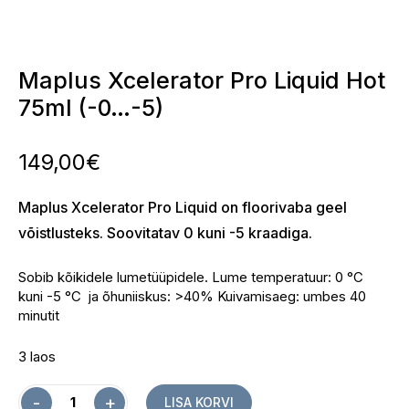
Maplus Xcelerator Pro Liquid Hot
75ml (-0…-5)
149,00
€
Maplus Xcelerator Pro Liquid on floorivaba geel
võistlusteks.
Soovitatav 0 kuni -5 kraadiga.
Sobib kõikidele lumetüüpidele. Lume temperatuur: 0 °C
kuni -5 °C ja õhuniiskus: >40% Kuivamisaeg: umbes 40
minutit
3 laos
Quantity
LISA KORVI