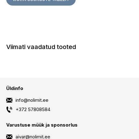
Viimati vaadatud tooted
Üldinfo
info@nolimit.ee
+372 57808584
Varustuse müük ja sponsorlus
aivar@nolimit.ee