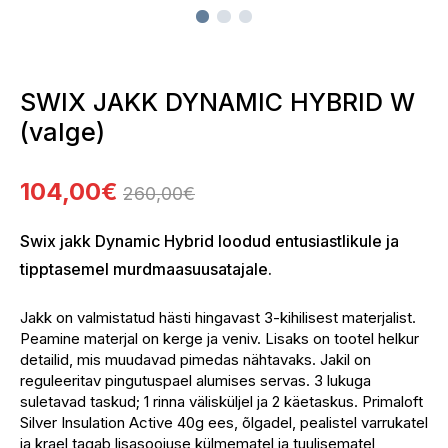
SWIX JAKK DYNAMIC HYBRID W
(valge)
104,00
€
260,00
€
Algne
Current
Swix jakk Dynamic Hybrid loodud entusiastlikule ja
hind
price
tipptasemel murdmaasuusatajale.
oli:
is:
260,00€.
104,00€.
Jakk on valmistatud hästi hingavast 3-kihilisest materjalist.
Peamine materjal on kerge ja veniv. Lisaks on tootel helkur
detailid, mis muudavad pimedas nähtavaks. Jakil on
reguleeritav pingutuspael alumises servas. 3 lukuga
suletavad taskud; 1 rinna välisküljel ja 2 käetaskus. Primaloft
Silver Insulation Active 40g ees, õlgadel, pealistel varrukatel
ja krael tagab lisasoojuse külmematel ja tuulisematel