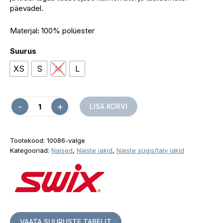
päevadel.
Materjal
:
100% polüester
Suurus
XS
S
M
L
Quantity
LISA KORVI
Tootekood:
10086-valge
Kategooriad:
Naised
,
Naiste jakid
,
Naiste sügis/talv jakid
VAATA SUURUSTE TABELIT